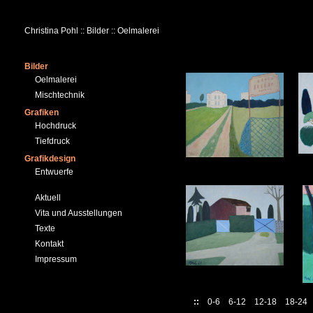
Christina Pohl :: Bilder :: Oelmalerei
Bilder
Oelmalerei
Mischtechnik
Grafiken
Hochdruck
Tiefdruck
Grafikdesign
Entwuerfe
Aktuell
Vita und Ausstellungen
Texte
Kontakt
Impressum
::
0-6
6-12
12-18
18-2